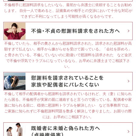
不倫相手に慰謝料請求をしたいなら、最初から弁護士に依頼することをお勧め
します。 自分一人で進めると、証拠集めや相手との交渉において十分な対応が
できずに不利になってしまう可能性が高くなるからです。
不倫していたら、相手の奧さんから慰謝料請求された。請求された慰謝料が高
額すぎて払えない。相手から嫌がらせを受けて困っている。「会社を辞めろ」
と脅されている。不倫していないのに勘違いで慰謝料を請求された など金沢
で不倫や浮気でトラブルになっているなら、お早めに弁護士までご相談下さ
い。
不倫して相手の配偶者から慰謝料を請求されているけれど、夫（妻）に知られ
たら困る。不倫相手が実家の親に連絡すると言うので困っている。配偶者や家
族に知られる前に、穏便に慰謝料トラブルを解決したい など当事務所では、
ご家族に知られずに不倫慰謝料問題を数多く解決して参りました。お困りの際
には、お早めにご相談下さい。