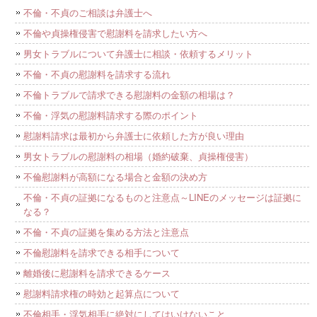
不倫・不貞のご相談は弁護士へ
不倫や貞操権侵害で慰謝料を請求したい方へ
男女トラブルについて弁護士に相談・依頼するメリット
不倫・不貞の慰謝料を請求する流れ
不倫トラブルで請求できる慰謝料の金額の相場は？
不倫・浮気の慰謝料請求する際のポイント
慰謝料請求は最初から弁護士に依頼した方が良い理由
男女トラブルの慰謝料の相場（婚約破棄、貞操権侵害）
不倫慰謝料が高額になる場合と金額の決め方
不倫・不貞の証拠になるものと注意点～LINEのメッセージは証拠に
なる？
不倫・不貞の証拠を集める方法と注意点
不倫慰謝料を請求できる相手について
離婚後に慰謝料を請求できるケース
慰謝料請求権の時効と起算点について
不倫相手・浮気相手に絶対にしてはいけないこと